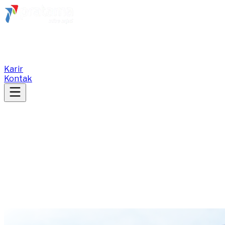
Tentang Kami
Layanan
Jaringan
Info
Karir
Kontak